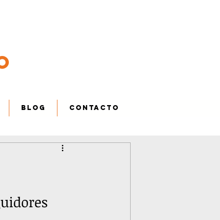
gmail.com
667 760 011
o
erte
reír
Blog
CONTACTO
guidores