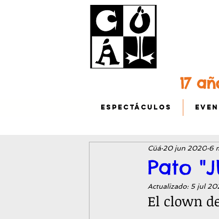
17 añ
ESPECTÁCULOS
EVEN
Cüá
20 jun 2020
6 m
Pato "J
Actualizado:
5 jul 2
El clown de