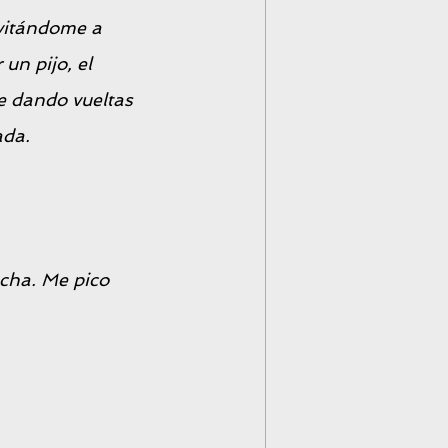
nvitándome a 
un pijo, el 
e dando vueltas 
ada.
cha. Me pico 