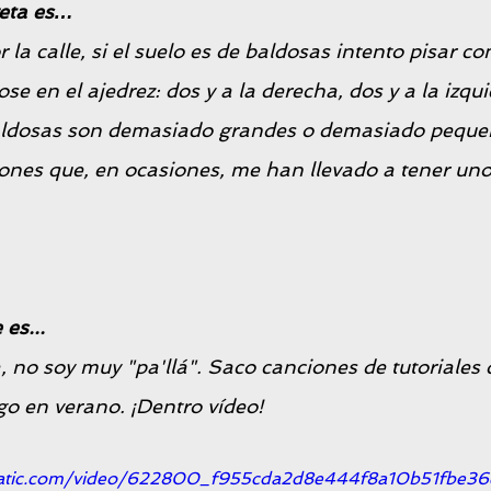
reta es…
a calle, si el suelo es de baldosas intento pisar co
se en el ajedrez: dos y a la derecha, dos y a la izq
aldosas son demasiado grandes o demasiado pequeñ
ones que, en ocasiones, me han llevado a tener uno
 es...
a, no soy muy "pa'llá". Saco canciones de tutoriales 
go en verano. ¡Dentro vídeo!
xstatic.com/video/622800_f955cda2d8e444f8a10b51fb