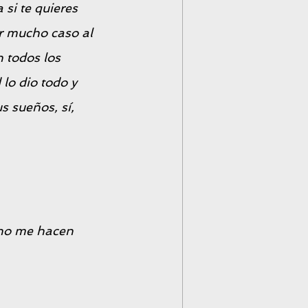
si te quieres 
r mucho caso al 
 todos los 
o dio todo y 
s sueños, sí, 
 no me hacen 