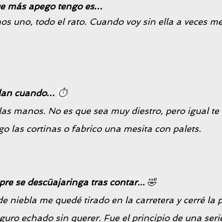
que más apego tengo es…
s uno, todo el rato. Cuando voy sin ella a veces me
elan cuando…
⏱
as manos. No es que sea muy diestro, pero igual te 
go las cortinas o fabrico una mesita con palets. 
re se descüajaringa tras contar...
🤣
 niebla me quedé tirado en la carretera y cerré la p
guro echado sin querer. Fue el principio de una seri