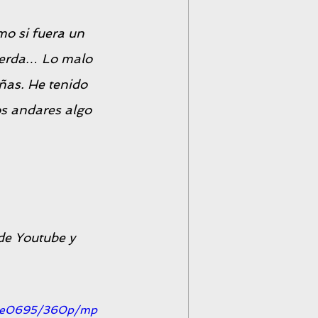
mo si fuera un 
uierda… Lo malo 
as. He tenido 
s andares algo 
de Youtube y 
e36e0695/360p/mp