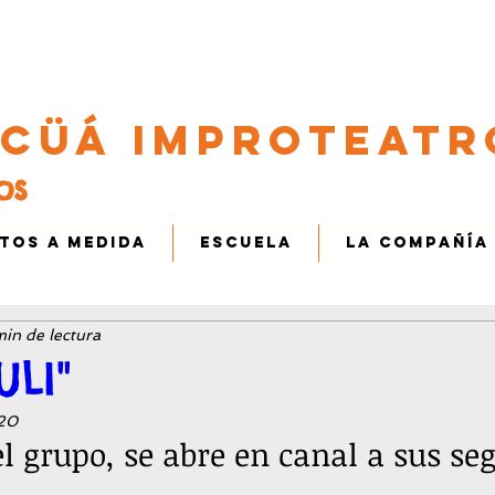
improcua@
Cüá
ImproTeatr
os
haciendo el ganso para v
TOS A MEDIDA
ESCUELA
LA COMPAÑÍA
in de lectura
ULI"
020
l grupo, se abre en canal a sus se