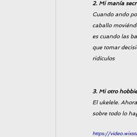
2. Mi manía sec
Cuando ando por l
caballo moviéndo
es cuando las b
que tomar decisi
ridículos 
3. Mi otro hobbie
El ukelele. Ahor
sobre todo lo ha
https://video.wi